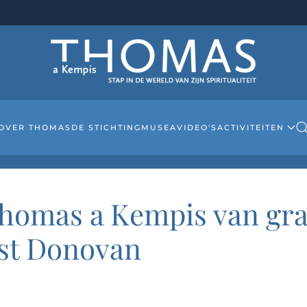
OVER THOMAS
DE STICHTING
MUSEA
VIDEO'S
ACTIVITEITEN
homas a Kempis van graf
ist Donovan