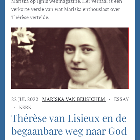
Mariska op Ignis webmagazine. Her verhaal is een
verkorte versie van wat Mariska enthousiast over
Thérèse vertelde.
22 JUL 2022
MARISKA VAN BEUSICHEM
- ESSAY
- KERK
Thérèse van Lisieux en de
begaanbare weg naar God